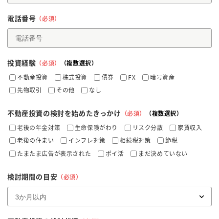
電話番号
（必須）
投資経験
（必須）
（複数選択）
不動産投資
株式投資
債券
FX
暗号資産
先物取引
その他
なし
不動産投資の検討を始めたきっかけ
（必須）
（複数選択）
老後の年金対策
生命保険がわり
リスク分散
家賃収入
老後の住まい
インフレ対策
相続税対策
節税
たまたま広告が表示された
ポイ活
まだ決めていない
検討期間の目安
（必須）