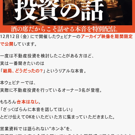
12月12日（金）にで開催したウェビナーの
アーカイブ映像を期間限定
で公開
しています。
一度は不動産投資を検討したことがある方ほど、
実は一番聞きたいのは
「
結局、どうだったの？
」というリアルな本音。
本ウェビナーでは、
実際に不動産投資を行っているオーナー3名が登壇。
もちろん
台本はなし
。
「ざっくばらんに本音を話してほしい」
とだけ伝えてOKをいただいた方に集まっていただきました。
営業資料では語られない“ホンネ”を、