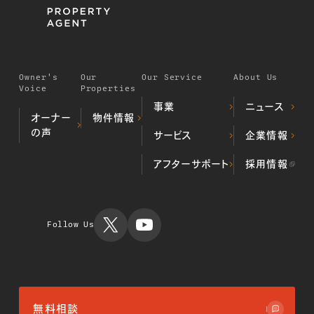
Owner's
Our
Our Service
About Us
Voice
Properties
事業
ニュース
オーナー
物件情報
の声
デベロッパー事業
サービス
企業情報
居住用不動
（不動産開発・販売）
産物件
プロパティマネジメ
ALL顔認証マン
当社の歩み
アフターサポート
採用情報
投資用不動
ント事業
ション
代表挨拶
産物件
不動産クラウドファ
不動産投資
会社概要
運用実績
ンディング事業
TIMES
ミガロホー
ルディング
Follow Us
ス
無料相談