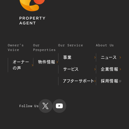
Owner's
Our
Our Service
About Us
Voice
Properties
事業
ニュース
オーナー
物件情報
の声
デベロッパー事業
サービス
企業情報
居住用不動
（不動産開発・販売）
産物件
プロパティマネジメ
ALL顔認証マン
当社の歩み
アフターサポート
採用情報
投資用不動
ント事業
ション
代表挨拶
産物件
不動産クラウドファ
不動産投資
会社概要
運用実績
ンディング事業
TIMES
ミガロホー
ルディング
Follow Us
ス