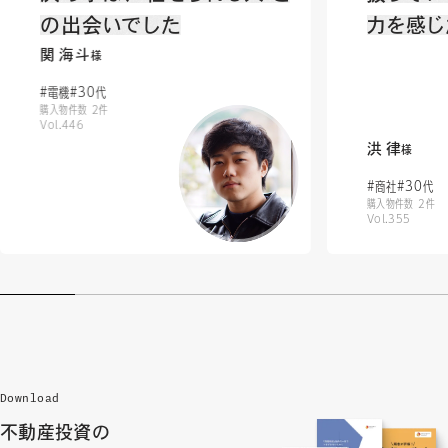
の出会いでした
力を感じ
関 海斗
様
#電機
#30代
購入物件数 2件
Vol.446
洪 律
様
#商社
#30代
購入物件数 2件
Vol.355
Download
不動産投資の