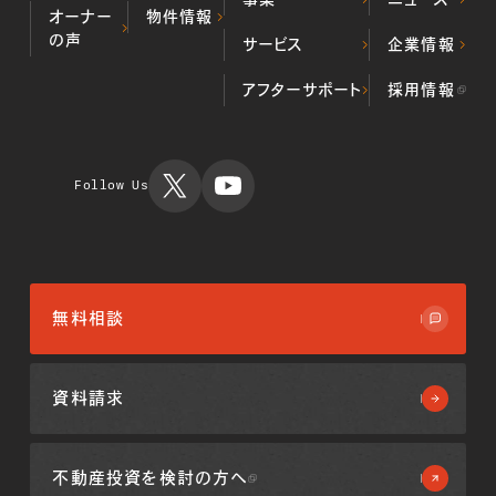
オーナー
物件情報
の声
デベロッパー事業
サービス
企業情報
居住用不動
（不動産開発・販売）
産物件
プロパティマネジメ
ALL顔認証マン
当社の歩み
アフターサポート
採用情報
投資用不動
ント事業
ション
代表挨拶
産物件
不動産クラウドファ
不動産投資
会社概要
運用実績
ンディング事業
TIMES
ミガロホー
ルディング
Follow Us
ス
無料相談
資料請求
不動産投資を
検討の方へ