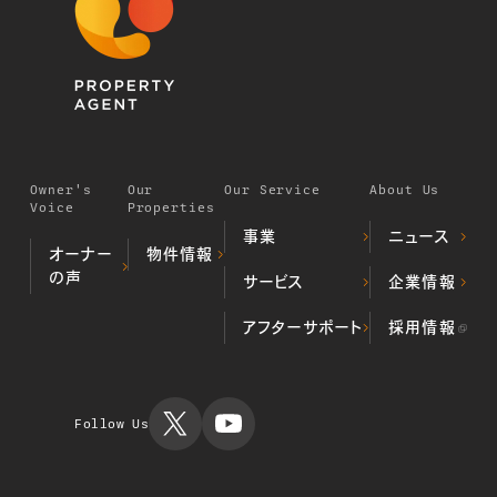
Owner's
Our
Our Service
About Us
Voice
Properties
事業
ニュース
オーナー
物件情報
の声
デベロッパー事業
サービス
企業情報
居住用不動
（不動産開発・販売）
産物件
プロパティマネジメ
ALL顔認証マン
当社の歩み
アフターサポート
採用情報
投資用不動
ント事業
ション
代表挨拶
産物件
不動産クラウドファ
不動産投資
会社概要
運用実績
ンディング事業
TIMES
ミガロホー
ルディング
Follow Us
ス