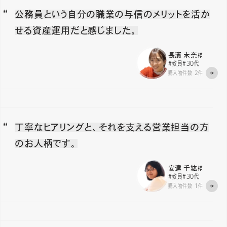
公務員という自分の職業の与信のメリットを活か
せる資産運用だと感じました。
長濱 未奈
様
#教員
#30代
購入物件数 2件
丁寧なヒアリングと、それを支える営業担当の方
のお人柄です。
安達 千紘
様
#教員
#30代
購入物件数 1件