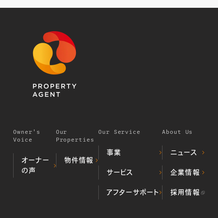
Owner's
Our
Our Service
About Us
Voice
Properties
事業
ニュース
オーナー
物件情報
の声
デベロッパー事業
サービス
企業情報
居住用不動
（不動産開発・販売）
産物件
プロパティマネジメ
ALL顔認証マン
当社の歩み
アフターサポート
採用情報
投資用不動
ント事業
ション
代表挨拶
産物件
不動産クラウドファ
不動産投資
会社概要
運用実績
ンディング事業
TIMES
ミガロホー