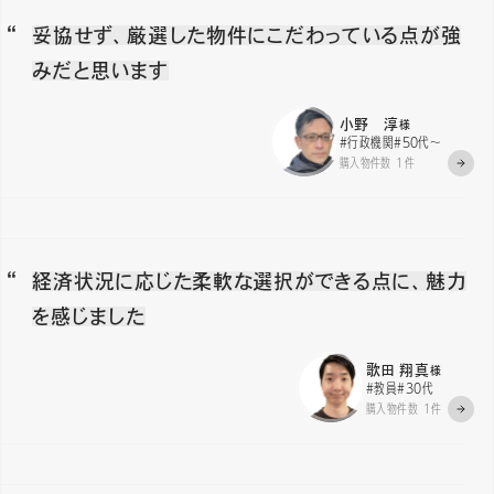
妥協せず、厳選した物件にこだわっている点が強
みだと思います
小野 淳
様
#行政機関
#50代〜
購入物件数 1件
経済状況に応じた柔軟な選択ができる点に、魅力
を感じました
歌田 翔真
様
#教員
#30代
購入物件数 1件