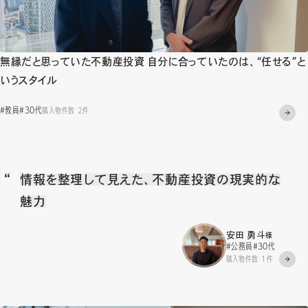
無縁だと思っていた不動産投資 自分に合っていたのは、“任せる”と
いうスタイル
#教員
#30代
購入物件数 2件
情報を整理して見えた、不動産投資の現実的な
魅力
安田 勇斗
様
#公務員
#30代
購入物件数 1件