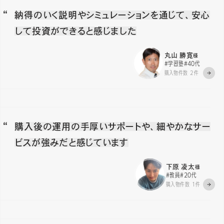
納得のいく説明やシミュレーションを通じて、安心
して投資ができると感じました
丸山 勝寛
様
#学習塾
#40代
購入物件数 2件
購入後の運用の手厚いサポートや、細やかなサー
ビスが強みだと感じています
下原 凌太
様
#教員
#20代
購入物件数 1件