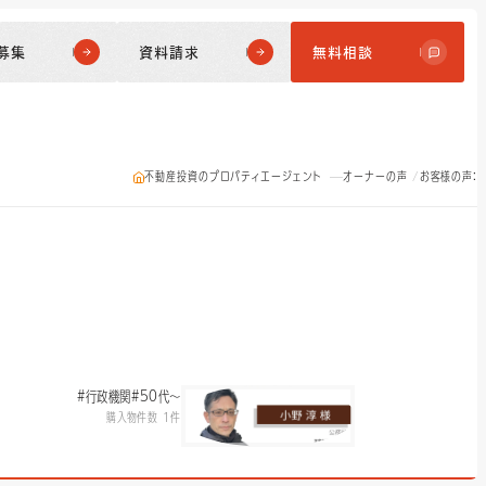
募集
資料請求
無料相談
不動産投資のプロパティエージェント
オーナーの声
お客様の声：
#行政機関
#50代〜
購入物件数 1件