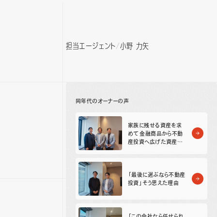
担当エージェント
小野 力矢
同年代のオーナーの声
家族に残せる資産を求
めて 金融商品から不動
産投資へ広げた資産形
成
「最後に選ぶなら不動産
投資」そう思えた理由
「この会社なら任せられ