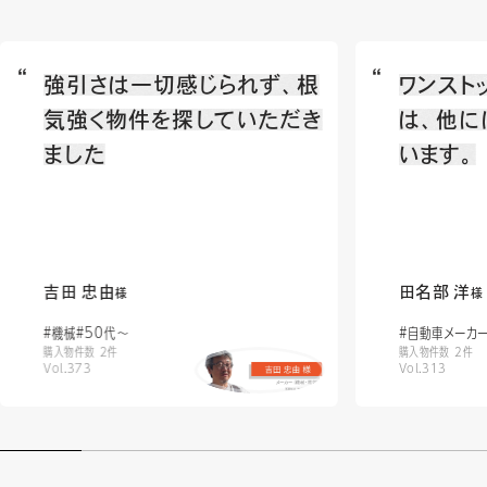
強引さは一切感じられず、根
ワンスト
気強く物件を探していただき
は、他に
ました
います。
吉田 忠由
田名部 洋
様
様
#機械
#50代〜
#自動車メーカ
購入物件数 2件
購入物件数 2件
Vol.373
Vol.313