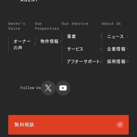
Owner's
Our
Our Service
About Us
Voice
Properties
事業
ニュース
オーナー
物件情報
の声
デベロッパー事業
サービス
企業情報
居住用不動
（不動産開発・販売）
産物件
プロパティマネジメ
ALL顔認証マン
当社の歩み
アフターサポート
採用情報
投資用不動
ント事業
ション
代表挨拶
産物件
不動産クラウドファ
不動産投資
会社概要
運用実績
ンディング事業
TIMES
ミガロホー
ルディング
Follow Us
ス
無料相談