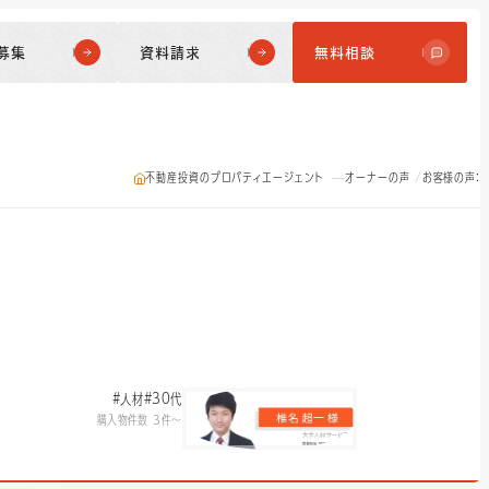
募集
資料請求
無料相談
不動産投資のプロパティエージェント
オーナーの声
お客様の声：
#人材
#30代
購入物件数 3件〜