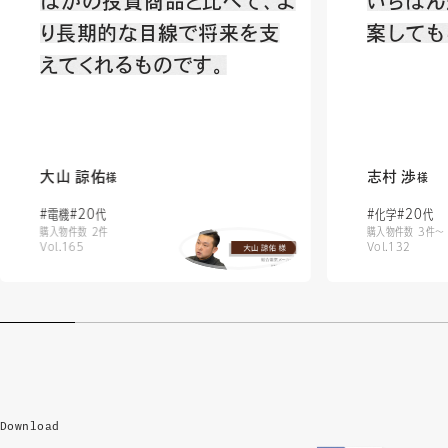
ほかの投資商品と比べて、よ
いちばん
り長期的な目線で将来を支
案しても
えてくれるものです。
志村 渉
大山 諒佑
様
様
#化学
#20代
#電機
#20代
購入物件数 3件〜
購入物件数 2件
Vol.132
Vol.165
Download