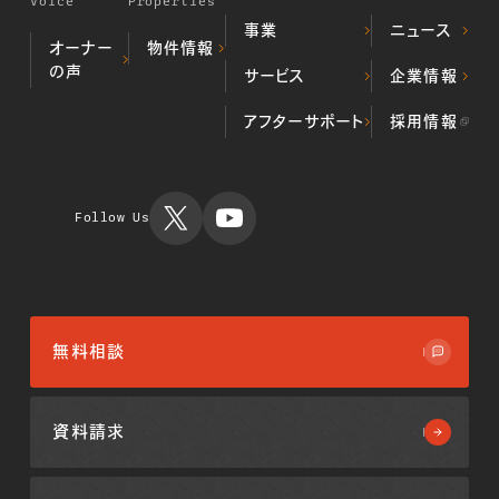
Voice
Properties
事業
ニュース
オーナー
物件情報
の声
デベロッパー事業
サービス
企業情報
居住用不動
（不動産開発・販売）
産物件
プロパティマネジメ
ALL顔認証マン
当社の歩み
アフターサポート
採用情報
投資用不動
ント事業
ション
代表挨拶
産物件
不動産クラウドファ
不動産投資
会社概要
運用実績
ンディング事業
TIMES
ミガロホー
ルディング
Follow Us
ス
無料相談
資料請求