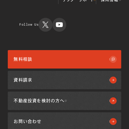
投資用不動
ント事業
ション
代表挨拶
産物件
不動産クラウドファ
不動産投資
会社概要
運用実績
ンディング事業
TIMES
ミガロホー
ルディング
Follow Us
ス
無料相談
資料請求
不動産投資を
検討の方へ
お問い合わせ