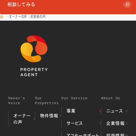
相談してみる
オーナーの声
お客様の声：
Owner's
Our
Our Service
About Us
Voice
Properties
事業
ニュース
オーナー
物件情報
の声
デベロッパー事業
サービス
企業情報
居住用不動
（不動産開発・販売）
産物件
プロパティマネジメ
ALL顔認証マン
当社の歩み
アフターサポート
採用情報