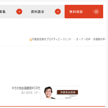
募集
資料請求
無料相談
不動産投資のプロパティエージェント
オーナーの声
お客様の声：
#その他金融機関
#30代
購入物件数 3件〜