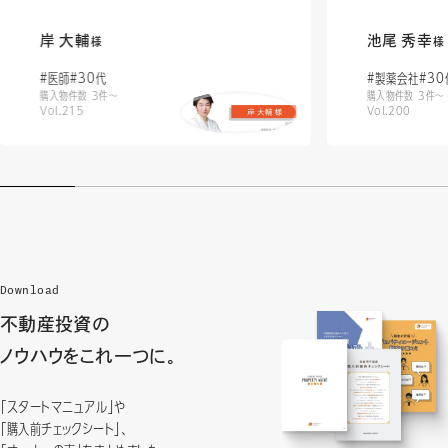
岸 大輔
池尾 秀幸
様
様
#医師
#30代
#製薬会社
#30
購入物件数 3件〜
購入物件数 3件〜
Vol.215
Vol.200
Download
不動産投資の
ノウハウをこれ一つに。
「スタートマニュアル」や
「購入前チェックシート」、