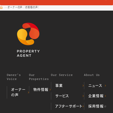
オーナーの声
お客様の声：
Owner's
Our
Our Service
About Us
Voice
Properties
事業
ニュース
オーナー
物件情報
の声
デベロッパー事業
サービス
企業情報
居住用不動
（不動産開発・販売）
産物件
プロパティマネジメ
ALL顔認証マン
当社の歩み
アフターサポート
採用情報
投資用不動
ント事業
ション
代表挨拶