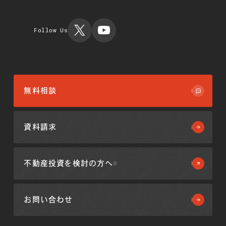
産物件
不動産クラウドファ
不動産投資
会社概要
運用実績
ンディング事業
TIMES
ミガロホー
ルディング
Follow Us
ス
無料相談
資料請求
不動産投資を
検討の方へ
お問い合わせ