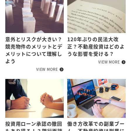
意外とリスクが大きい？
120年ぶりの民法大改
競売物件のメリットとデ
正？不動産投資はどのよ
メリットについて理解し
うな影響を受ける？
よう
VIEW MORE
VIEW MORE
投資用ローン承認の撤回
働き方改革での副業ブー
もあり得る！？銀行面談
ム。不動産投資は副業に