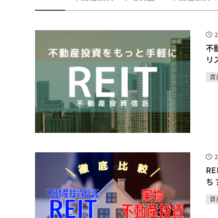
不
リ
資
R
ち
資