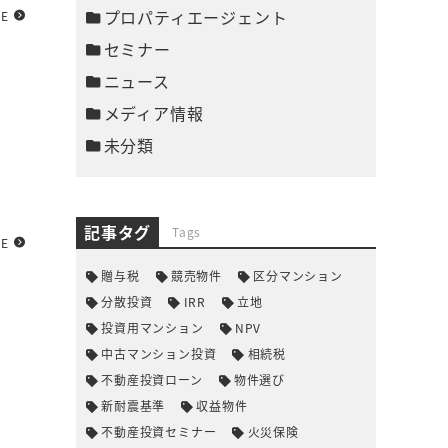
プロパティエージェント
RE
セミナー
ニュース
メディア情報
未分類
記事タグ
Tags
RE
贈与税
競売物件
区分マンション
分散投資
IRR
立地
投資用マンション
NPV
中古マンション投資
相続税
不動産投資ローン
物件選び
新耐震基準
収益物件
不動産投資セミナー
火災保険