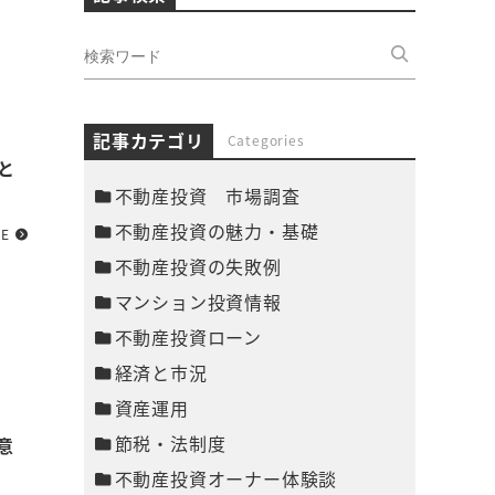
記事カテゴリ
Categories
と
不動産投資 市場調査
不動産投資の魅力・基礎
RE
不動産投資の失敗例
マンション投資情報
不動産投資ローン
経済と市況
資産運用
節税・法制度
意
不動産投資オーナー体験談