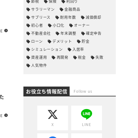
節税
保険
利回り
サラリーマン
金融商品
サブリース
耐用年数
減価償却
初心者
小口化
オーナー
RE
不動産会社
年末調整
確定申告
ローン
デメリット
貯金
シミュレーション
入居率
資産運用
再開発
税金
失敗
人気物件
お役立ち情報配信
Follow us
た
RE
X
LINE