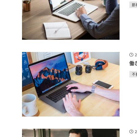
節
働
不