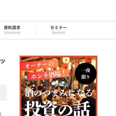
資料請求
セミナー
Document
Seminar
レッ
報
不動産投資ローン
経済と市況
資産運用
節