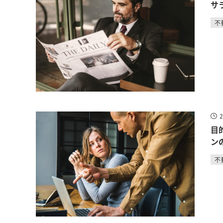
サ
不
目
ン
不