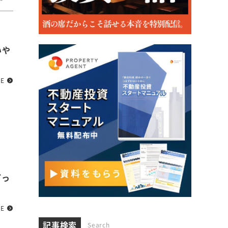
いや
RE
どっ
RE
記事検索
Search