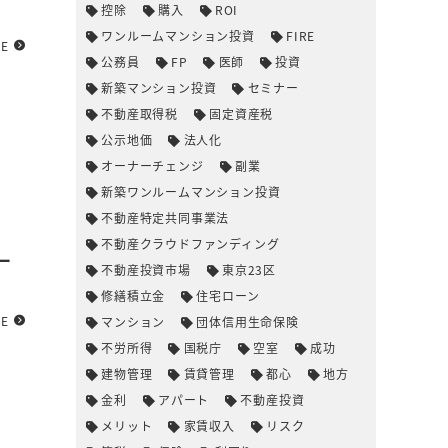
控除
購入
ROI
ワンルームマンション投資
FIRE
RE
公務員
FP
医師
投資
新築マンション投資
セミナー
不動産取得税
固定資産税
公示地価
法人化
オーナーチェンジ
副業
新築ワンルームマンション投資
不動産特定共同事業法
不動産クラウドファンディング
ー
不動産投資市場
東京23区
修繕積立金
住宅ローン
RE
マンション
団体信用生命保険
不労所得
国税庁
空室
成功
建物管理
賃貸管理
都心
地方
金利
アパート
不動産投資
メリット
家賃収入
リスク