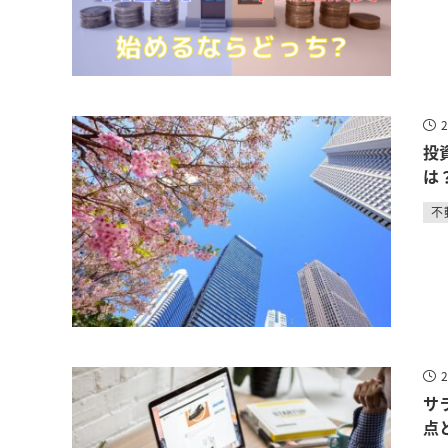
投
は
不
サ
点