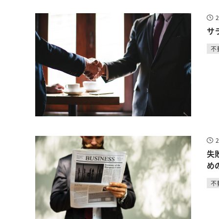
サ
不
失
め
不