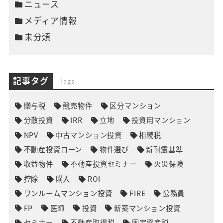
ニュース
メディア情報
未分類
記事タグ
Tags
贈与税
競売物件
区分マンション
分散投資
IRR
立地
投資用マンション
NPV
中古マンション投資
相続税
不動産投資ローン
物件選び
新耐震基準
収益物件
不動産投資セミナー
火災保険
控除
購入
ROI
ワンルームマンション投資
FIRE
公務員
FP
医師
投資
新築マンション投資
セミナー
不動産取得税
固定資産税