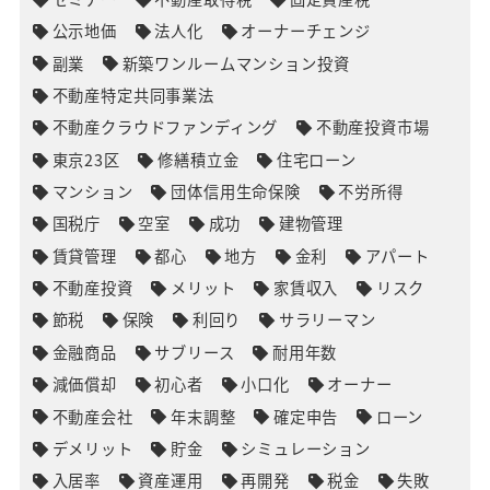
公示地価
法人化
オーナーチェンジ
副業
新築ワンルームマンション投資
不動産特定共同事業法
不動産クラウドファンディング
不動産投資市場
東京23区
修繕積立金
住宅ローン
マンション
団体信用生命保険
不労所得
国税庁
空室
成功
建物管理
賃貸管理
都心
地方
金利
アパート
不動産投資
メリット
家賃収入
リスク
節税
保険
利回り
サラリーマン
金融商品
サブリース
耐用年数
減価償却
初心者
小口化
オーナー
不動産会社
年末調整
確定申告
ローン
デメリット
貯金
シミュレーション
入居率
資産運用
再開発
税金
失敗