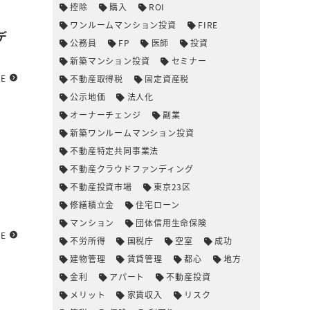
控除
購入
ROI
ワンルームマンション投資
FIRE
デ
公務員
FP
医師
投資
新築マンション投資
セミナー
RE
不動産取得税
固定資産税
公示地価
法人化
オーナーチェンジ
副業
新築ワンルームマンション投資
不動産特定共同事業法
不動産クラウドファンディング
不動産投資市場
東京23区
修繕積立金
住宅ローン
マンション
団体信用生命保険
RE
不労所得
国税庁
空室
成功
建物管理
賃貸管理
都心
地方
金利
アパート
不動産投資
メリット
家賃収入
リスク