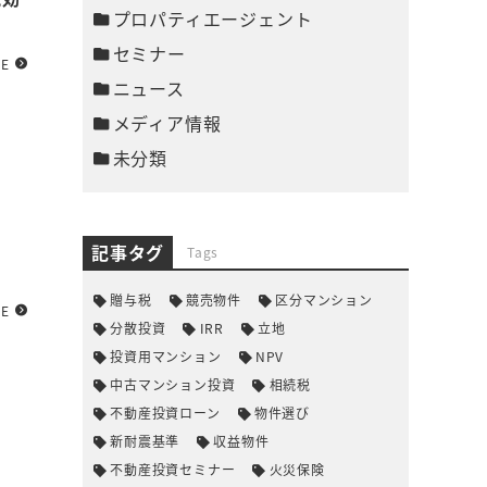
プロパティエージェント
セミナー
RE
ニュース
メディア情報
未分類
記事タグ
Tags
贈与税
競売物件
区分マンション
RE
分散投資
IRR
立地
投資用マンション
NPV
中古マンション投資
相続税
不動産投資ローン
物件選び
新耐震基準
収益物件
不動産投資セミナー
火災保険