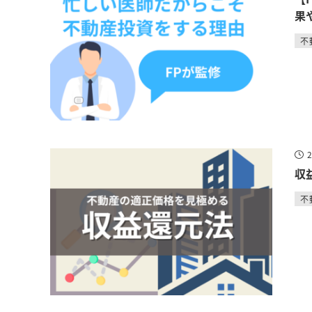
果
不
収
不