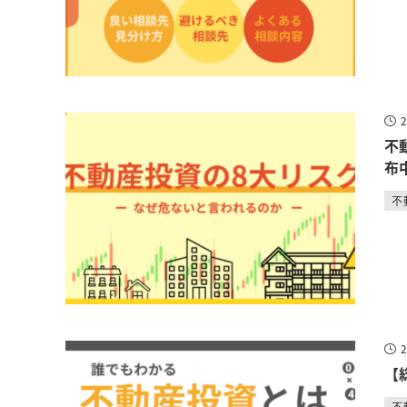
不
布
不
【
不