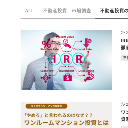
ALL
不動産投資 市場調査
不動産投資
I
徹
不
ワ
資