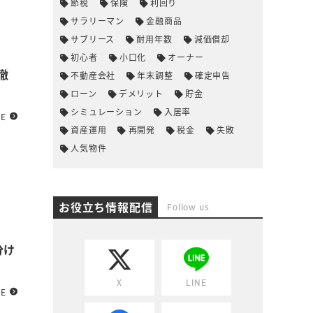
節税
保険
利回り
サラリーマン
金融商品
サブリース
耐用年数
減価償却
初心者
小口化
オーナー
徹
不動産会社
年末調整
確定申告
ローン
デメリット
貯金
シミュレーション
入居率
RE
資産運用
再開発
税金
失敗
人気物件
お役立ち情報配信
Follow us
分け
X
LINE
RE