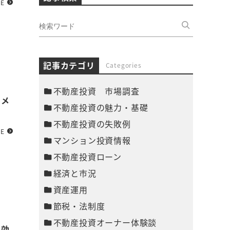
RE
記事カテゴリ
Categories
不動産投資 市場調査
！メ
不動産投資の魅力・基礎
不動産投資の失敗例
RE
マンション投資情報
不動産投資ローン
経済と市況
資産運用
節税・法制度
不動産投資オーナー体験談
税効