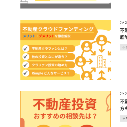
不
底
不
不
方
不