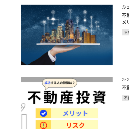
不
メ
不
不
不