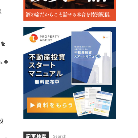
報
不動産投資ローン
経済と市況
資産運用
節
法を
RE
投
記事検索
Search