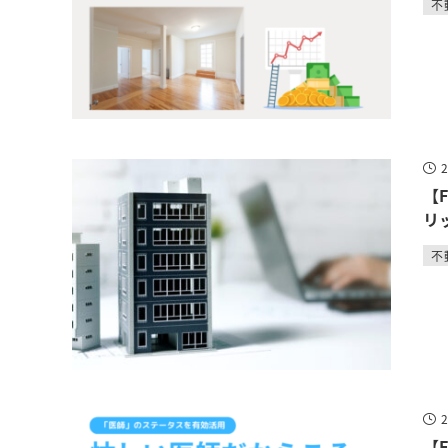
不
【
リ
不
【