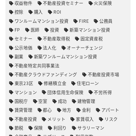
収益物件
不動産投資セミナー
火災保険
控除
購入
ROI
ワンルームマンション投資
FIRE
公務員
FP
医師
投資
新築マンション投資
セミナー
不動産取得税
固定資産税
公示地価
法人化
オーナーチェンジ
副業
新築ワンルームマンション投資
不動産特定共同事業法
不動産クラウドファンディング
不動産投資市場
東京23区
修繕積立金
住宅ローン
マンション
団体信用生命保険
不労所得
国税庁
空室
成功
建物管理
賃貸管理
都心
地方
金利
アパート
不動産投資
メリット
家賃収入
リスク
節税
保険
利回り
サラリーマン