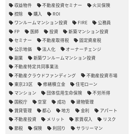
収益物件
不動産投資セミナー
火災保険
控除
購入
ROI
ワンルームマンション投資
FIRE
公務員
FP
医師
投資
新築マンション投資
セミナー
不動産取得税
固定資産税
公示地価
法人化
オーナーチェンジ
副業
新築ワンルームマンション投資
不動産特定共同事業法
不動産クラウドファンディング
不動産投資市場
東京23区
修繕積立金
住宅ローン
マンション
団体信用生命保険
不労所得
国税庁
空室
成功
建物管理
賃貸管理
都心
地方
金利
アパート
不動産投資
メリット
家賃収入
リスク
節税
保険
利回り
サラリーマン