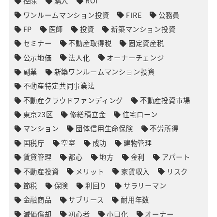
控除
購入
ROI
ワンルームマンション投資
FIRE
公務員
FP
医師
投資
新築マンション投資
セミナー
不動産取得税
固定資産税
公示地価
法人化
オーナーチェンジ
副業
新築ワンルームマンション投資
不動産特定共同事業法
不動産クラウドファンディング
不動産投資市場
東京23区
修繕積立金
住宅ローン
マンション
団体信用生命保険
不労所得
国税庁
空室
成功
建物管理
賃貸管理
都心
地方
金利
アパート
不動産投資
メリット
家賃収入
リスク
節税
保険
利回り
サラリーマン
金融商品
サブリース
耐用年数
減価償却
初心者
小口化
オーナー