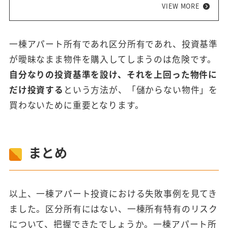
また、キャッシュフローと帳簿上の利益は、似てい
VIEW MORE
るようで異なります。この違いについても解説しま
す。キャッシュフローの利益を最大化するための運
用方法も必読です！着実に利益を出せる、安定した
一棟アパート所有であれ区分所有であれ、投資基準
不動産投資を実現するためにもぜひご覧ください。
が曖昧なまま物件を購入してしまうのは危険です。
自分なりの投資基準を設け、それを上回った物件に
だけ投資する
という方法が、「儲からない物件」を
買わないために重要となります。
まとめ
以上、一棟アパート投資における失敗事例を見てき
ました。区分所有にはない、一棟所有特有のリスク
について、把握できたでしょうか。一棟アパート所