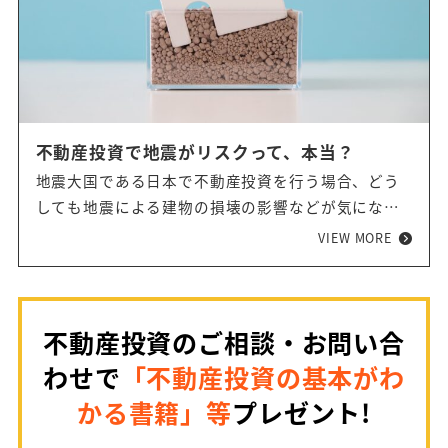
不動産投資で地震がリスクって、本当？
地震大国である日本で不動産投資を行う場合、どう
しても地震による建物の損壊の影響などが気になる
ところですよね。自然災害である自身は完全に回避
VIEW MORE
することは不可能です。今回は、不動産投資をする
にあたってそんな"地震"に気を付けるためにはどう
すればよいのか、またどういった対策を立てればよ
不動産投資のご相談・お問い合
いのかという点について解説していきます。
わせで
「不動産投資の基本がわ
かる書籍」等
プレゼント!