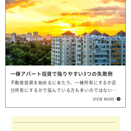
一棟アパート投資で陥りやすい3つの失敗例
不動産投資を始めるにあたり、一棟所有にするか区
分所有にするかで悩んでいる方も多いのではないで
しょうか。一棟アパート投資は、家賃収入を一気に
VIEW MORE
増やしたい人にとっては魅力的な投資手法に思われ
ますが、戸数が多い分、区分所有にはない難しさも
あります。今回は、一棟アパート投資で初心者が陥
りやすい失敗例3つをご紹介します。