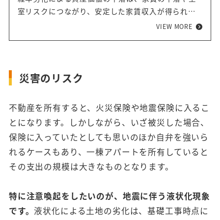
室リスクにつながり、安定した家賃収入が得られな
くなってしまいます。物件の資産価値を保つために
VIEW MORE
は、点検や修繕・設備交換を定期的に行うことが必
要です。今回は、物件の主な修繕項目や修繕のタイ
ミングと費用相場、修繕費用の準備法、大規模修繕
における適切性の判断ポイントをご紹介します。
災害のリスク
不動産を所有すると、火災保険や地震保険に入るこ
とになります。しかしながら、いざ被災した場合、
保険に入っていたとしても思いのほか自弁を強いら
れるケースもあり、一棟アパートを所有していると
その支出の規模は大きなものとなります。
特に注意喚起をしたいのが、地震に伴う液状化現象
です。
液状化による土地の劣化は、基礎工事時点に