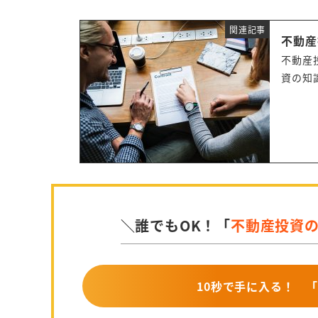
関連記事
不動産
不動産
資の知
方で、
ります
会社の
＼誰でもOK！「
不動産投資
10秒で手に入る！
「