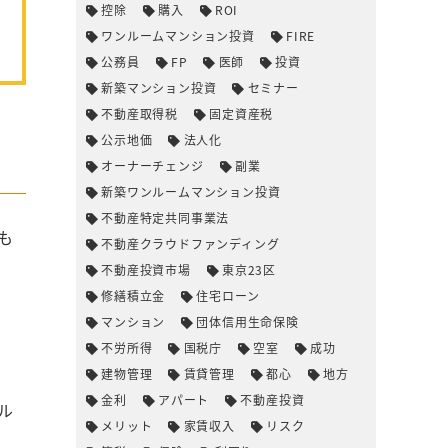
控除
購入
ROI
ワンルームマンション投資
FIRE
公務員
FP
医師
投資
新築マンション投資
セミナー
不動産取得税
固定資産税
公示地価
法人化
オーナーチェンジ
副業
新築ワンルームマンション投資
不動産特定共同事業法
も
不動産クラウドファンディング
不動産投資市場
東京23区
修繕積立金
住宅ローン
マンション
団体信用生命保険
不労所得
国税庁
空室
成功
建物管理
賃貸管理
都心
地方
金利
アパート
不動産投資
ル
メリット
家賃収入
リスク