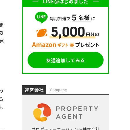
LINE@はじめました
ま
の
発
友達追加してみる
運営会社
う
Company
る
も
プロパティーエージェント株式会社