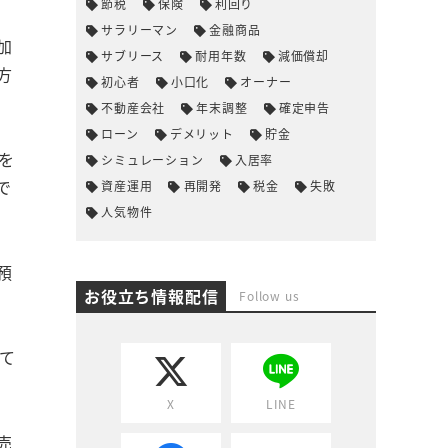
節税
保険
利回り
サラリーマン
金融商品
加
サブリース
耐用年数
減価償却
方
初心者
小口化
オーナー
不動産会社
年末調整
確定申告
ローン
デメリット
貯金
を
シミュレーション
入居率
で
資産運用
再開発
税金
失敗
人気物件
預
お役立ち情報配信
Follow us
て
。
X
LINE
売