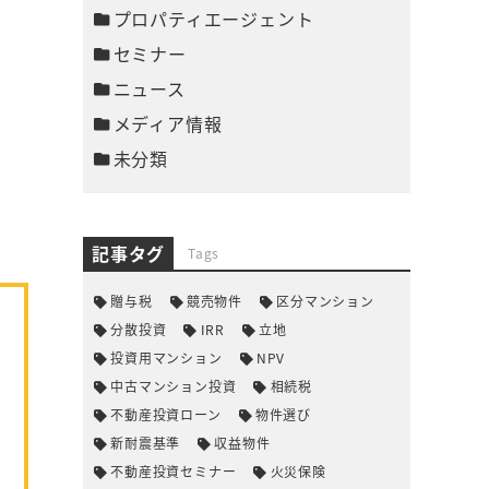
プロパティエージェント
セミナー
ニュース
メディア情報
未分類
記事タグ
Tags
贈与税
競売物件
区分マンション
分散投資
IRR
立地
投資用マンション
NPV
中古マンション投資
相続税
不動産投資ローン
物件選び
新耐震基準
収益物件
不動産投資セミナー
火災保険