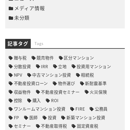
メディア情報
未分類
記事タグ
Tags
贈与税
競売物件
区分マンション
分散投資
IRR
立地
投資用マンション
NPV
中古マンション投資
相続税
不動産投資ローン
物件選び
新耐震基準
収益物件
不動産投資セミナー
火災保険
控除
購入
ROI
ワンルームマンション投資
FIRE
公務員
FP
医師
投資
新築マンション投資
セミナー
不動産取得税
固定資産税