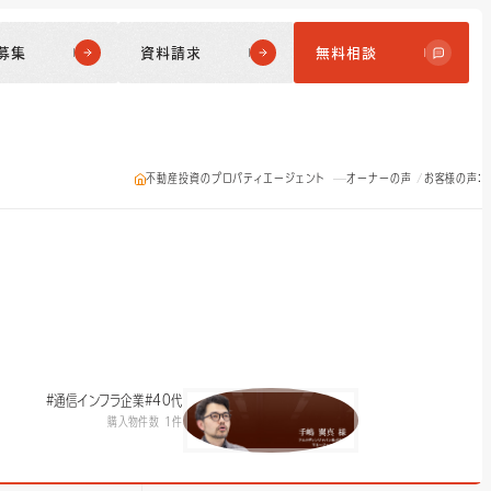
募集
資料請求
無料相談
不動産投資のプロパティエージェント
オーナーの声
お客様の声：
#通信インフラ企業
#40代
購入物件数 1件