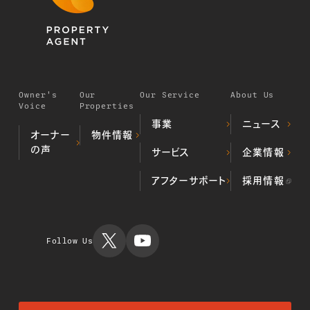
Owner's
Our
Our Service
About Us
Voice
Properties
事業
ニュース
オーナー
物件情報
の声
デベロッパー事業
サービス
企業情報
居住用不動
（不動産開発・販売）
産物件
プロパティマネジメ
ALL顔認証マン
当社の歩み
アフターサポート
採用情報
投資用不動
ント事業
ション
代表挨拶
産物件
不動産クラウドファ
不動産投資
会社概要
運用実績
ンディング事業
TIMES
ミガロホー
ルディング
Follow Us
ス