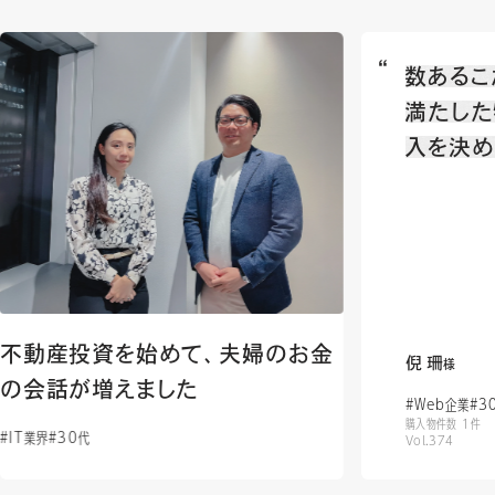
数あるこ
満たした
入を決め
不動産投資を始めて、夫婦のお金
倪 珊
様
の会話が増えました
#Web企業
#3
購入物件数 1件
#IT業界
#30代
Vol.374