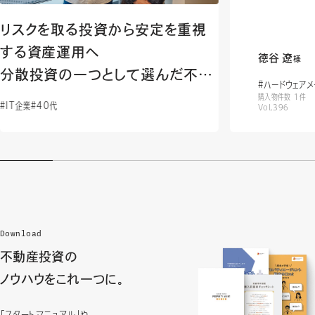
リスクを取る投資から安定を重視
する資産運用へ
徳谷 遼
様
分散投資の一つとして選んだ不動
#ハードウェアメ
産投資
購入物件数 1件
#IT企業
#40代
Vol.396
Download
不動産投資の
ノウハウをこれ一つに。