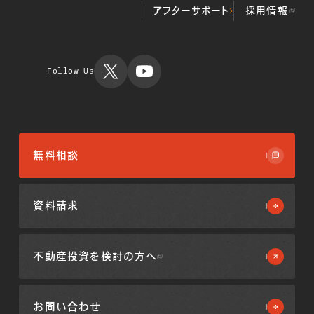
産物件
プロパティマネジメ
ALL顔認証マン
当社の歩み
アフターサポート
採用情報
投資用不動
ント事業
ション
代表挨拶
産物件
不動産クラウドファ
不動産投資
会社概要
運用実績
ンディング事業
TIMES
ミガロホー
ルディング
Follow Us
ス
無料相談
資料請求
不動産投資を
検討の方へ
お問い合わせ