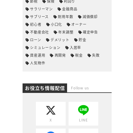
節税
保険
利回り
サラリーマン
金融商品
サブリース
耐用年数
減価償却
初心者
小口化
オーナー
不動産会社
年末調整
確定申告
ローン
デメリット
貯金
シミュレーション
入居率
資産運用
再開発
税金
失敗
人気物件
お役立ち情報配信
Follow us
X
LINE