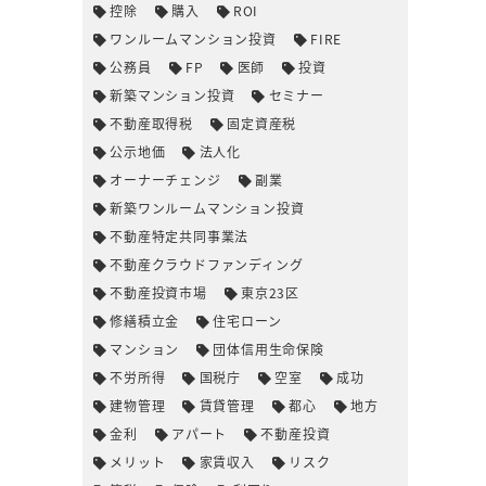
控除
購入
ROI
ワンルームマンション投資
FIRE
公務員
FP
医師
投資
新築マンション投資
セミナー
不動産取得税
固定資産税
公示地価
法人化
オーナーチェンジ
副業
新築ワンルームマンション投資
不動産特定共同事業法
不動産クラウドファンディング
不動産投資市場
東京23区
修繕積立金
住宅ローン
マンション
団体信用生命保険
不労所得
国税庁
空室
成功
建物管理
賃貸管理
都心
地方
金利
アパート
不動産投資
メリット
家賃収入
リスク