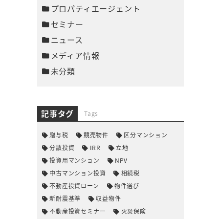
プロパティエージェント
セミナー
ニュース
メディア情報
未分類
記事タグ
Tags
贈与税
競売物件
区分マンション
分散投資
IRR
立地
投資用マンション
NPV
中古マンション投資
相続税
不動産投資ローン
物件選び
新耐震基準
収益物件
不動産投資セミナー
火災保険