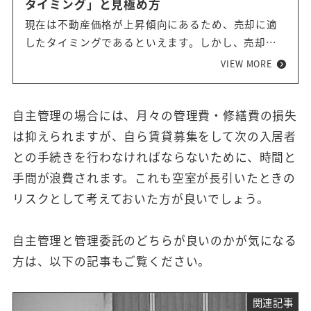
タイミング」と見極め方
現在は不動産価格が上昇傾向にあるため、売却に適
したタイミングであるといえます。しかし、売却の
好機は不動産価格が上昇した場合にのみ限られるわ
VIEW MORE
けではありません。多額の費用が発生する場合や、
資産価値が下降傾向に入る頃を見計らって売却する
のもひとつのタイミングです。今回は、7つの売却タ
自主管理の場合には、月々の管理費・修繕費の損失
イミングについて詳しく解説していきます。
は抑えられますが、自ら賃貸募集をして次の入居者
との手続きを行わなければならないために、時間と
手間が浪費されます。これも空室が長引いたときの
リスクとして考えておいた方が良いでしょう。
自主管理と管理委託のどちらが良いのかが気になる
方は、以下の記事もご覧ください。
関連記事