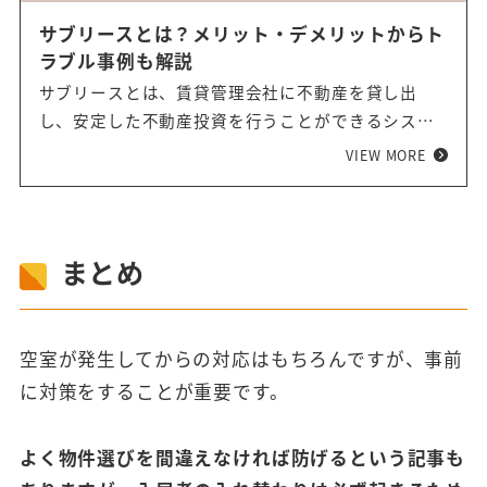
サブリースとは？メリット・デメリットからト
ラブル事例も解説
サブリースとは、賃貸管理会社に不動産を貸し出
し、安定した不動産投資を行うことができるシステ
ムです。 オーナーにとっては「不動産運用の手間が
VIEW MORE
かからない」「空室リスクに関係なく一定の賃料が
得られる」というメリットがあり、非常に魅力的に
聞こえます。 しかし「かぼちゃの馬車」事件のよう
に、「サブリース」に関連したトラブルは後を絶ち
まとめ
ません。そのため、「サブリース」を活用する前に
は念入りな下調べをする必要があります。 今回の記
事では、サブリースのトラブル事例から、メリッ
空室が発生してからの対応はもちろんですが、事前
ト・デメリット、安心できる不動産投資法を解説し
に対策をすることが重要です。
ます。
よく物件選びを間違えなければ防げるという記事も