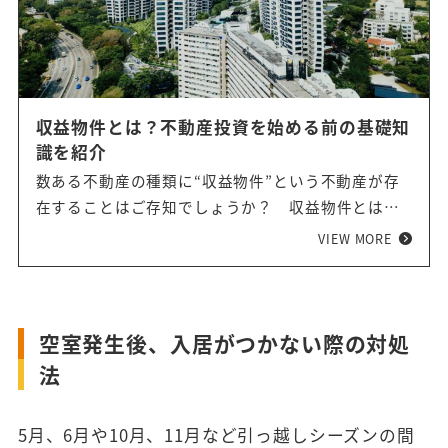
収益物件とは？不動産投資を始める前の基礎知
識を紹介
数ある不動産の種類に“収益物件”という不動産が存
在することはご存知でしょうか？ 収益物件とは、
毎月一定の収入がある不動産のことです。優良収益
VIEW MORE
物件のポイント、収益のあがりやすい人気物件、そ
して収益物件を探す際の注意ポイントもあわせてお
伝えします。不動産投資経験者も、これからの方
も、収益物件の知識を深めましょう！
空室発生後、入居がつかない際の対処
法
5月、6月や10月、11月など引っ越しシーズンの間