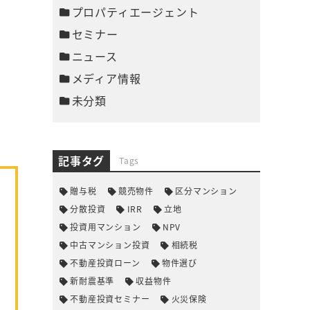
プロパティエージェント
セミナー
ニュース
メディア情報
未分類
記事タグ
Tags
贈与税
競売物件
区分マンション
分散投資
IRR
立地
投資用マンション
NPV
中古マンション投資
相続税
不動産投資ローン
物件選び
新耐震基準
収益物件
不動産投資セミナー
火災保険