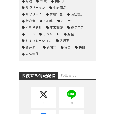
節税
保険
利回り
サラリーマン
金融商品
サブリース
耐用年数
減価償却
初心者
小口化
オーナー
不動産会社
年末調整
確定申告
ローン
デメリット
貯金
シミュレーション
入居率
資産運用
再開発
税金
失敗
人気物件
お役立ち情報配信
Follow us
X
LINE