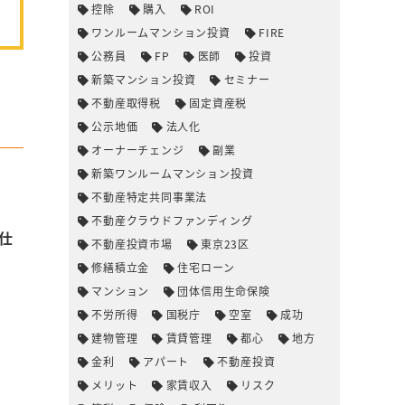
控除
購入
ROI
ワンルームマンション投資
FIRE
公務員
FP
医師
投資
新築マンション投資
セミナー
不動産取得税
固定資産税
公示地価
法人化
オーナーチェンジ
副業
新築ワンルームマンション投資
不動産特定共同事業法
不動産クラウドファンディング
仕
不動産投資市場
東京23区
修繕積立金
住宅ローン
マンション
団体信用生命保険
不労所得
国税庁
空室
成功
建物管理
賃貸管理
都心
地方
金利
アパート
不動産投資
メリット
家賃収入
リスク