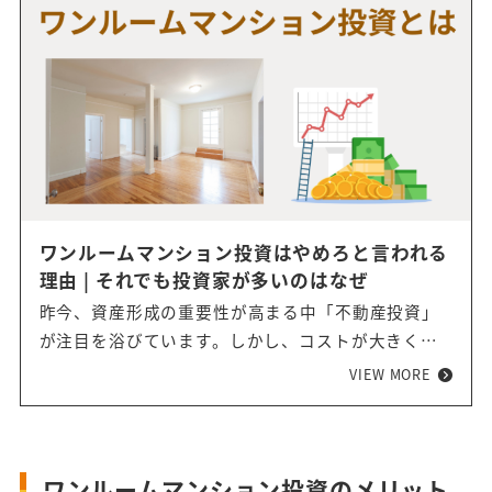
ワンルームマンション投資はやめろと言われる
理由 | それでも投資家が多いのはなぜ
昨今、資産形成の重要性が高まる中「不動産投資」
が注目を浴びています。しかし、コストが大きくか
かりそう、手間がかかりそうと思えることから、ハ
VIEW MORE
ードルが高いと感じていらっしゃる方は多いです。
ワンルームマンション投資は、「不動産投資」のな
かでも初期費用が10万円で始めることができ、手間
もほとんどかからない投資方法です。まずは知るこ
ワンルームマンション投資のメリット