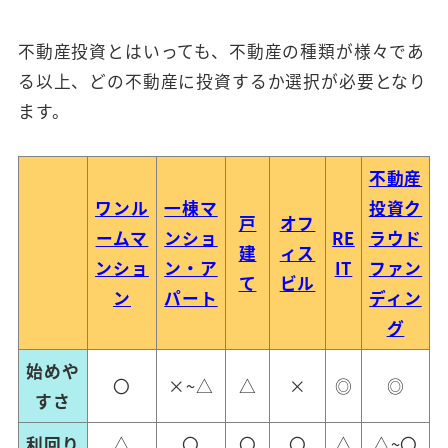
不動産投資とはいっても、不動産の種類が様々であ
る以上、どの不動産に投資するか選択が必要となり
ます。
不動産
ワンル
一棟マ
投資ク
戸
オフ
ームマ
ンショ
RE
ラウド
建
ィス
ンショ
ン・ア
IT
ファン
て
ビル
ン
パート
ディン
グ
始めや
〇
×~△
△
×
◎
◎
すさ
利回り
△
〇
〇
〇
△
△~〇