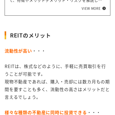
て、特徴やメリットデメリット・リスクを解説して
います。 REITと混在されがちなJ-REIT、投資信託、
VIEW MORE
現物不動産投資とのメリットとリスクの比較も行っ
ているので、ぜひご自身の投資商材を選ぶ際の参考
にしてみて下さい。
REITのメリット
流動性が高い
・・・
REITは、株式などのように、手軽に売買取引を行
うことが可能です。
現物不動産であれば、購入・売却には数カ月もの期
間を要すことも多く、流動性の高さはメリットだと
言えるでしょう。
様々な種類の不動産に同時に投資できる
・・・