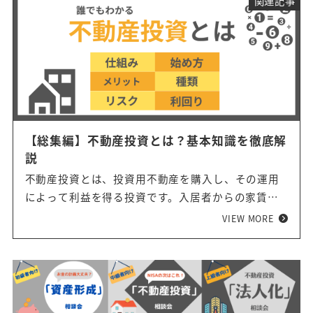
関連記事
【総集編】不動産投資とは？基本知識を徹底解
説
不動産投資とは、投資用不動産を購入し、その運用
によって利益を得る投資です。入居者からの家賃収
入と物件の売却から成る投資法ですが、年金対策、
VIEW MORE
生命保険代わり、税金対策の手法として最近では20
代、30代からの注目を集めています。本記事では、
不動産投資の仕組みから、収益の上げ方、始めるま
での流れについて簡潔に解説します。