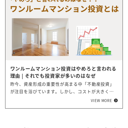
ワンルームマンション投資はやめろと言われる
理由 | それでも投資家が多いのはなぜ
昨今、資産形成の重要性が高まる中「不動産投資」
が注目を浴びています。しかし、コストが大きくか
かりそう、手間がかかりそうと思えることから、ハ
VIEW MORE
ードルが高いと感じていらっしゃる方は多いです。
ワンルームマンション投資は、「不動産投資」のな
かでも初期費用が10万円で始めることができ、手間