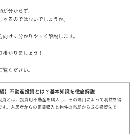
順が分からず、
しゃるのではないでしょうか。
方向けに分かりやすく解説します。
り掛かりましょう！
ご覧ください。
編】不動産投資とは？基本知識を徹底解説
投資とは、投資用不動産を購入し、その運用によって利益を得
です。入居者からの家賃収入と物件の売却から成る投資法です
金対策、生命保険代わり、税金対策の手法として最近では20
0代からの注目を集めています。本記事では、不動産投資の仕組
、収益の上げ方、始めるまでの流れについて簡潔に解説しま