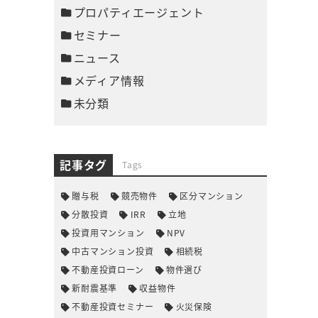
プロパティエージェント
セミナー
ニュース
メディア情報
未分類
記事タグ
Tags
贈与税
競売物件
区分マンション
分散投資
IRR
立地
投資用マンション
NPV
中古マンション投資
相続税
不動産投資ローン
物件選び
新耐震基準
収益物件
不動産投資セミナー
火災保険