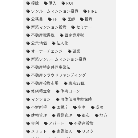
控除
購入
ROI
ワンルームマンション投資
FIRE
公務員
FP
医師
投資
新築マンション投資
セミナー
不動産取得税
固定資産税
公示地価
法人化
オーナーチェンジ
副業
新築ワンルームマンション投資
不動産特定共同事業法
不動産クラウドファンディング
不動産投資市場
東京23区
修繕積立金
住宅ローン
マンション
団体信用生命保険
不労所得
国税庁
空室
成功
建物管理
賃貸管理
都心
地方
金利
アパート
不動産投資
メリット
家賃収入
リスク