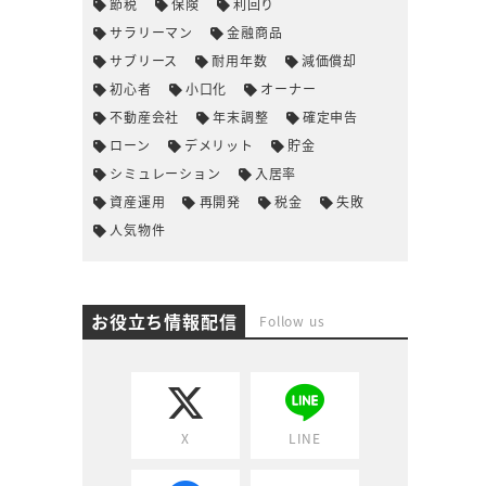
節税
保険
利回り
サラリーマン
金融商品
サブリース
耐用年数
減価償却
初心者
小口化
オーナー
不動産会社
年末調整
確定申告
ローン
デメリット
貯金
シミュレーション
入居率
資産運用
再開発
税金
失敗
人気物件
お役立ち情報配信
Follow us
X
LINE